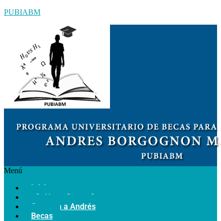
PUBIABM
Menú
Inicio
¿Quiénes Somos?
Conozca a Andrés
Becas