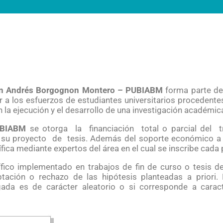
ción Andrés Borgognon Montero – PUBIABM
forma parte de
a los esfuerzos de estudiantes universitarios procedentes
 la ejecución y el desarrollo de una investigación académica 
BIABM
se otorga la financiación total o parcial del tr
u proyecto de tesis. Además del soporte económico a i
tífica mediante expertos del área en el cual se inscribe cada
tífico implementado en trabajos de fin de curso o tesis d
ptación o rechazo de las hipótesis planteadas a priori.
tigada es de carácter aleatorio o si corresponde a cara