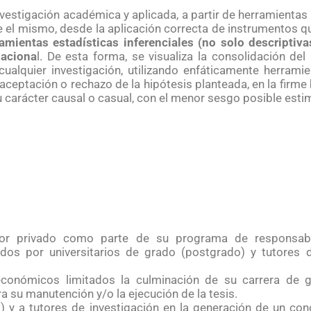
nvestigación académica y aplicada, a partir de herramientas
e el mismo, desde la aplicación correcta de instrumentos qu
erramientas estadísticas inferenciales (no solo descript
naciona
l. De esta forma, se visualiza la consolidación del
ualquier investigación, utilizando enfáticamente herramie
ceptación o rechazo de la hipótesis planteada, en la firme
 su carácter causal o casual, con el menor sesgo posible est
or privado como parte de su programa de responsabil
dos por universitarios de grado (postgrado) y tutores d
os económicos limitados la culminación de su carrera de
a su manutención y/o la ejecución de la tesis.
o) y a tutores de investigación en la generación de un co