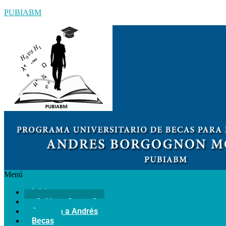
PUBIABM
Menú
Inicio
¿Quiénes Somos?
Conozca a Andrés
Becas