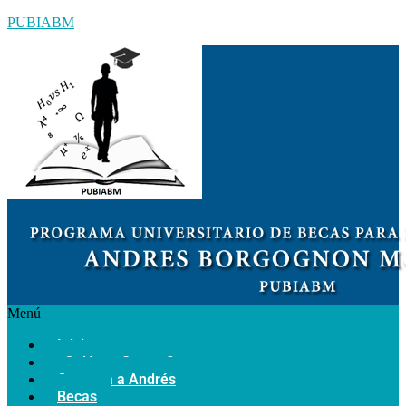
PUBIABM
Menú
Inicio
¿Quiénes Somos?
Conozca a Andrés
Becas