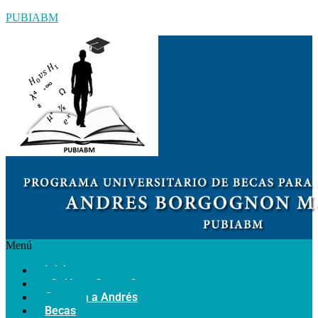
PUBIABM
Menú
Inicio
¿Quiénes Somos?
Conozca a Andrés
Becas