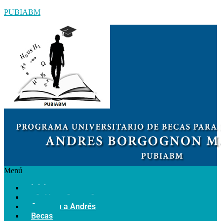
PUBIABM
Menú
Inicio
¿Quiénes Somos?
Conozca a Andrés
Becas