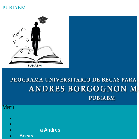
PUBIABM
Menú
Inicio
¿Quiénes Somos?
Conozca a Andrés
Becas