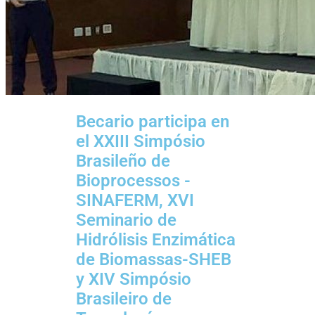
Becario participa en
el XXIII Simpósio
Brasileño de
Bioprocessos -
SINAFERM, XVI
Seminario de
Hidrólisis Enzimática
de Biomassas-SHEB
y XIV Simpósio
Brasileiro de