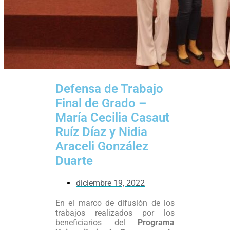
Defensa de Trabajo
Final de Grado –
María Cecilia Casaut
Ruíz Díaz y Nidia
Araceli González
Duarte
diciembre 19, 2022
En el marco de difusión de los
trabajos realizados por los
beneficiarios del
Programa