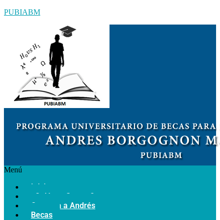
PUBIABM
Menú
Inicio
¿Quiénes Somos?
Conozca a Andrés
Becas