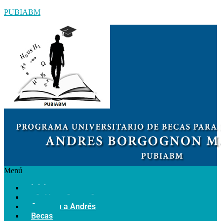
PUBIABM
Menú
Inicio
¿Quiénes Somos?
Conozca a Andrés
Becas