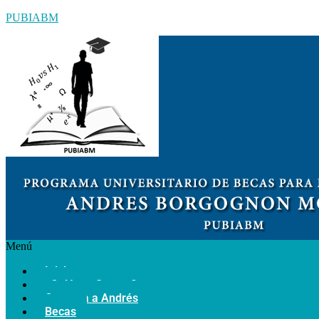
PUBIABM
Menú
Inicio
¿Quiénes Somos?
Conozca a Andrés
Becas