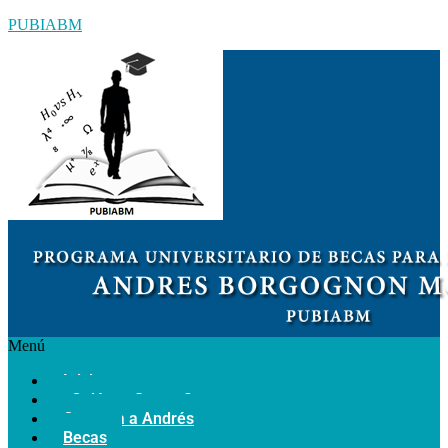
PUBIABM
Menú
Inicio
¿Quiénes Somos?
Conozca a Andrés
Becas