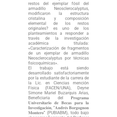
restos del ejemplar fósil del
armadillo Neosclerocalyptus,
modificaron la estructura
cristalina y composición
elemental de los restos
originales? es uno de los
planteamientos a responder a
través de la investigación
académica titulada:
«Caracterización de fragmentos
de un ejemplar de armadillo
Neosclerocalyptus por técnicas
fisicoquímicas».
El trabajo está siendo
desarrollado satisfactoriamente
por la estudiante de la carrera de
la Lic. en Ciencias mención
Física (FACEN/UNA), Deyne
Simone Mariel Buzarquis Arias,
Beneficiaria del 𝐏𝐫𝐨𝐠𝐫𝐚𝐦𝐚
𝐔𝐧𝐢𝐯𝐞𝐫𝐬𝐢𝐭𝐚𝐫𝐢𝐨 𝐝𝐞 𝐁𝐞𝐜𝐚𝐬 𝐩𝐚𝐫𝐚 𝐥𝐚
𝐈𝐧𝐯𝐞𝐬𝐭𝐢𝐠𝐚𝐜𝐢𝐨́𝐧, “𝐀𝐧𝐝𝐫𝐞́𝐬 𝐁𝐨𝐫𝐠𝐨𝐠𝐧𝐨𝐧
𝐌𝐨𝐧𝐭𝐞𝐫𝐨” (PUBIABM), todo bajo