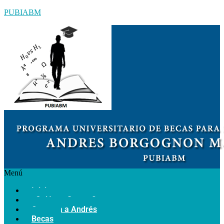
PUBIABM
Menú
Inicio
¿Quiénes Somos?
Conozca a Andrés
Becas