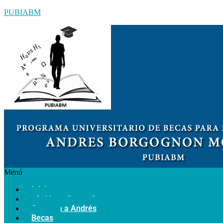
PUBIABM
Menú
Inicio
¿Quiénes Somos?
Conozca a Andrés
Becas