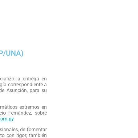
FP/UNA)
icializó la entrega en
ía correspondiente a
 de Asunción, para su
limáticos extremos en
cío Fernández, sobre
com.py
esionales, de fomentar
to con rigor; también