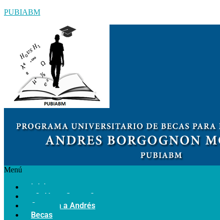
PUBIABM
Menú
Inicio
¿Quiénes Somos?
Conozca a Andrés
Becas