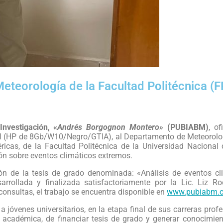
eteorología de la Facultad Politécnica (
nvestigación, «
Andrés Borgognon Montero»
(PUBIABM)
, of
l (HP de 8Gb/W10/Negro/GTIA), al Departamento de Meteorolog
éricas, de la Facultad Politécnica de la Universidad Nacional
ción sobre eventos climáticos extremos.
ión de la tesis de grado denominada: «Análisis de eventos c
rrollada y finalizada satisfactoriamente por la Lic. Liz Ro
consultas, el trabajo se encuentra disponible en
www.pubiabm.
 jóvenes universitarios, en la etapa final de sus carreras prof
ón académica, de financiar tesis de grado y generar conocimien