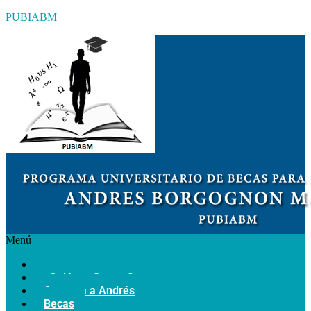
PUBIABM
Menú
Inicio
¿Quiénes Somos?
Conozca a Andrés
Becas