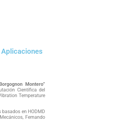
 Aplicaciones
 Borgognon Montero”
ación Científica del
Vibration Temperature
itmos basados en HODMD
s Mecánicos, Fernando