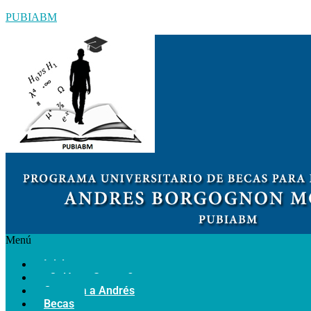
PUBIABM
Menú
Inicio
¿Quiénes Somos?
Conozca a Andrés
Becas