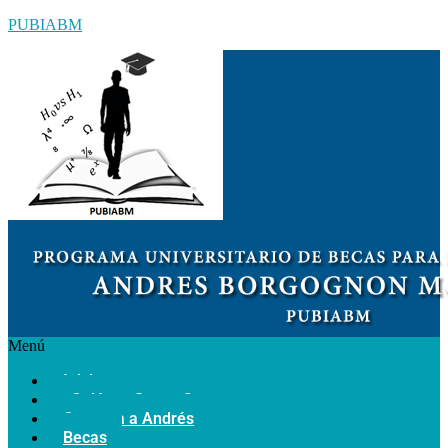
PUBIABM
Menú
Inicio
¿Quiénes Somos?
Conozca a Andrés
Becas