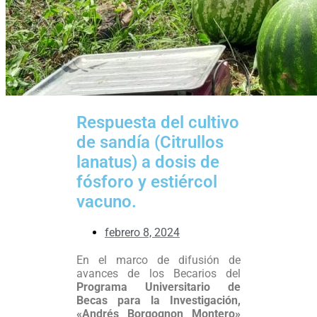
Respuesta del cultivo
de sandía (Citrullos
lanatus) a dosis de
fósforo y estiércol
vacuno.
febrero 8, 2024
En el marco de difusión de
avances de los Becarios del
Programa Universitario de
Becas para la Investigación,
«Andrés Borgognon Montero»